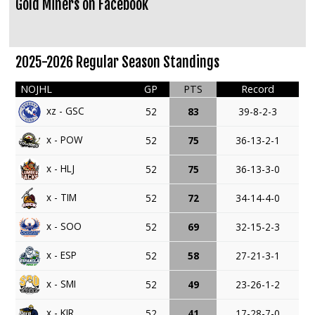
Gold Miners on Facebook
2025-2026 Regular Season Standings
NOJHL
GP
PTS
Record
xz - GSC
52
83
39-8-2-3
x - POW
52
75
36-13-2-1
x - HLJ
52
75
36-13-3-0
x - TIM
52
72
34-14-4-0
x - SOO
52
69
32-15-2-3
x - ESP
52
58
27-21-3-1
x - SMI
52
49
23-26-1-2
x - KIR
52
41
17-28-7-0