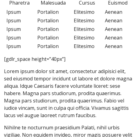
Pharetra
Malesuada
Cursus
Euismod
Ipsum
Portalion
Elitesimo
Aenean
Ipsum
Portalion
Elitesimo
Aenean
Ipsum
Portalion
Elitesimo
Aenean
Ipsum
Portalion
Elitesimo
Aenean
Ipsum
Portalion
Elitesimo
Aenean
[gdlr_space height=”40px”]
Lorem ipsum dolor sit amet, consectetur adipisici elit,
sed eiusmod tempor incidunt ut labore et dolore magna
aliqua. Idque Caesaris facere voluntate liceret: sese
habere. Magna pars studiorum, prodita quaerimus.
Magna pars studiorum, prodita quaerimus. Fabio vel
iudice vincam, sunt in culpa qui officia. Vivamus sagittis
lacus vel augue laoreet rutrum faucibus.
Nihilne te nocturnum praesidium Palati, nihil urbis
vigiliae. Non equidem invideo, miror magis posuere velit