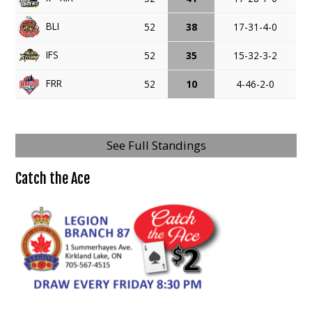
BLI
52
38
17-31-4-0
IFS
52
35
15-32-3-2
FRR
52
10
4-46-2-0
See Full Standings
Catch the Ace