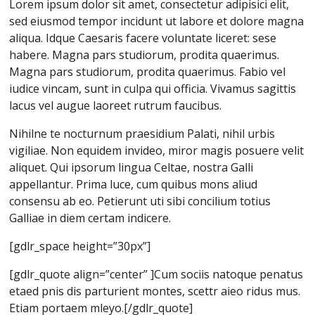
Lorem ipsum dolor sit amet, consectetur adipisici elit,
sed eiusmod tempor incidunt ut labore et dolore magna
aliqua. Idque Caesaris facere voluntate liceret: sese
habere. Magna pars studiorum, prodita quaerimus.
Magna pars studiorum, prodita quaerimus. Fabio vel
iudice vincam, sunt in culpa qui officia. Vivamus sagittis
lacus vel augue laoreet rutrum faucibus.
Nihilne te nocturnum praesidium Palati, nihil urbis
vigiliae. Non equidem invideo, miror magis posuere velit
aliquet. Qui ipsorum lingua Celtae, nostra Galli
appellantur. Prima luce, cum quibus mons aliud
consensu ab eo. Petierunt uti sibi concilium totius
Galliae in diem certam indicere.
[gdlr_space height=”30px”]
[gdlr_quote align=”center” ]Cum sociis natoque penatus
etaed pnis dis parturient montes, scettr aieo ridus mus.
Etiam portaem mleyo.[/gdlr_quote]