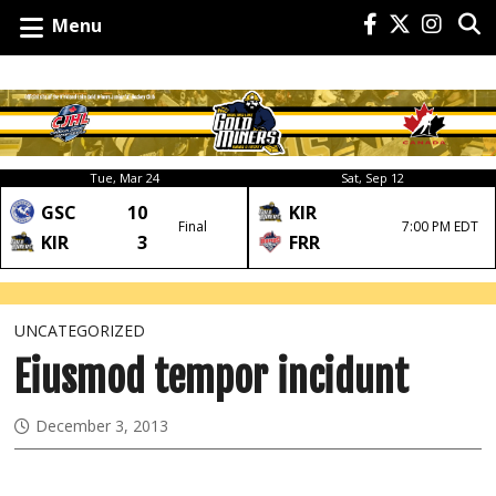
Menu
Tue, Mar 24
Sat, Sep 12
GSC
10
KIR
Final
7:00 PM EDT
KIR
3
FRR
UNCATEGORIZED
Eiusmod tempor incidunt
December 3, 2013